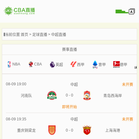
页
当前位置:
首页
足球直播
中超直播
A直播
直播
赛事直播
直播
NBA
CBA
意甲
英超
西甲
德甲
A录像
A新闻
08-09 19:00
中超
未开赛
0
-
0
河南队
青岛西海岸
即将开始
08-09 19:35
中超
未开赛
0
-
0
重庆铜梁龙
上海海港