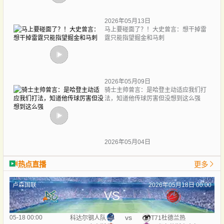
2026年05月13日
马上要碰面了？！大史曾言：想干掉雷
霆只能指望掘金和马刺
2026年05月09日
骑士主帅曾言：是哈登主动适应我们打
法，知道他传球厉害但没想到这么强
2026年05月04日
热点直播
更多
卢森国联
2026年05月18日 00:00
VS
vs
05-18 00:00
科达尔钢人队
T71杜德兰热