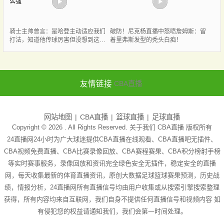
骑士主帅曾言：是哈登主动适应我们
破防！尼克杨直播中怒喷詹姆斯：留
打法，知道他传球厉害但没想到这么
着里弗斯发型的秃头白痴！
强
友情链接
CBA直播
网站地图
CBA直播
篮球直播
足球直播
Copyright © 2026 . All Rights Reserved. 关于我们
CBA直播
版权所有
24直播网24小时为广大球迷提供CBA直播在线观看、CBA直播吧无插件、
CBA视频免费直播、CBA比赛录像回放、CBA赛程赛果、CBA积分榜射手榜
等实时赛事服务，录像回放和资讯完全绿色安全无插件，稳定安全的直播
网，每天收集最新的体育直播资讯，原创大数据足球篮球赛果预测，历史战
绩，情报分析，24直播网所有直播信号均由用户收集或从搜索引擎搜索整理
获得，所有内容均来自互联网，我们自身不提供任何直播信号和视频内容 如
有侵犯您的权益请通知我们，我们会第一时间处理。