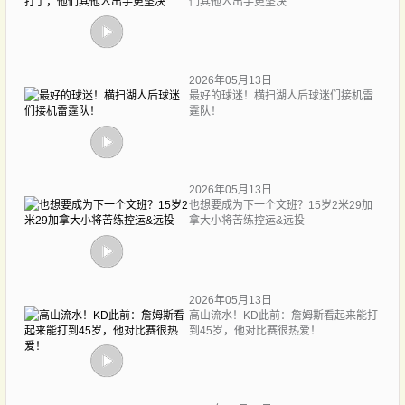
们其他人出手更坚决
2026年05月13日
最好的球迷！横扫湖人后球迷们接机雷
霆队！
2026年05月13日
也想要成为下一个文班？15岁2米29加
拿大小将苦练控运&远投
2026年05月13日
高山流水！KD此前：詹姆斯看起来能打
到45岁，他对比赛很热爱！